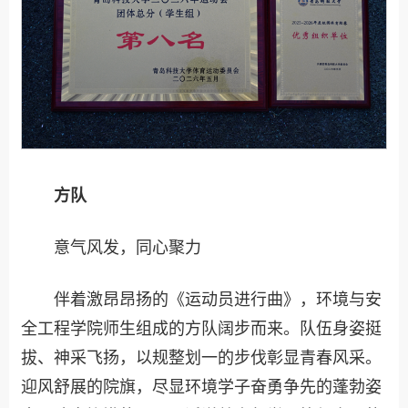
方队
意气风发，同心聚力
伴着激昂昂扬的《运动员进行曲》，环境与安
全工程学院师生组成的方队阔步而来。队伍身姿挺
拔、神采飞扬，以规整划一的步伐彰显青春风采。
迎风舒展的院旗，尽显环境学子奋勇争先的蓬勃姿