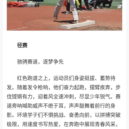
径赛
驰骋赛道，逐梦争先
红色跑道之上，运动员们身姿挺拔、蓄势待
发。随着发令枪响，他们奋力起跑，摆臂疾奔，步
伐铿锵有力，迎着风全速冲刺，尽显少年锐气。赛
道旁呐喊助威声不绝于耳，声声鼓舞着前行的身
影。环境学子们不惧挑战、奋勇向前，以拼搏突破
极限，用速度书写热爱，在奔跑中展现青春风采，