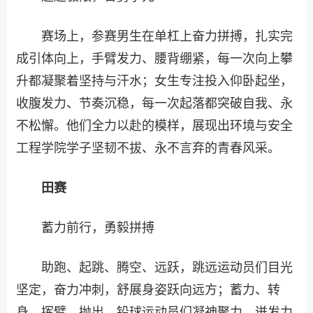
赛场上，参赛男生在单杠上奋力拼搏，扎实完
成引体向上，手臂发力、腰背绷紧，每一次向上攀
升都凝聚着坚持与汗水；女生专注投入仰卧起坐，
收腹发力、节奏沉稳，每一次起落都突破自我、永
不松懈。他们全力以赴的模样，展现出环境与安全
工程学院学子坚韧不拔、永不言弃的青春风采。
田赛
蓄力前行，勇毅拼搏
助跑、起跳、腾空、远跃，跳远运动员们目光
坚定，奋力冲刺，舒展身姿跃向远方；蓄力、转
身、挥臂、抛出，铅球运动员们凝神聚力，迸发力