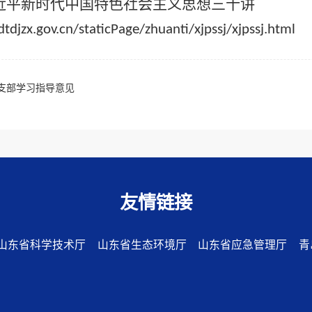
近平新时代中国特色社会主义思想三十讲
tdjzx.gov.cn/staticPage/zhuanti/xjpssj/xjpssj.html
月党支部学习指导意见
友情链接
山东省科学技术厅
山东省生态环境厅
山东省应急管理厅
青