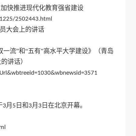
力加快推进现代化教育强省建设
181225/2502443.html
动员大会上的讲话
一流”和“五有”高水平大学建设》（青岛
上的讲话）
entUrl&wbtreeid=1030&wbnewsid=3571
于
月
日和
月
日在北京开幕。
3
5
3
3
ml