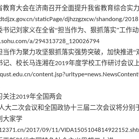
省教育大会在济南召开全面提升我省教育综合实
dtdjzx.gov.cn/staticPage/djhzzgzxcw/shandong/20
委书记刘家义在全省“担当作为、狠抓落实”工作
w.sohu.com/a/294313728_120026794
担当作为聚力攻坚狠抓落实强势突破，加快推进“双
书记、校长马连湘在
年度学校工作研讨会议
2019
ce.qust.edu.cn/content.jsp?urltype=news.NewsCont
注
习关注
年全国两会
2019
人大二次会议和全国政协十三届二次会议将分别
则大家学
i.12371.cn/2017/09/11/VIDA1505104814922152.sht