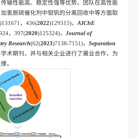
、传输性能高、稳定性强等优势。团队在高性能
、加氢脱硫催化剂中钼钒的分离回收中等方面取
)131671，436(
2022
)129315)，
AIChE
2924，397(
2020
)125324)，
Journal of
try Research
(62(
2023
)7138-7151)，
Separation
高水平学术期刊，并与相关企业进行了展业合作，为
支撑。